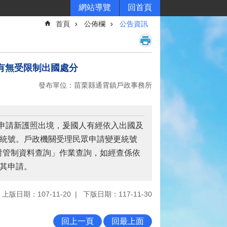
網站導覽
回首頁
首頁
公佈欄
公告資訊
有無受限制出國處分
發布單位：苗栗縣通霄鎮戶政事務所
申請新護照出境，爰國人有經依入出國及
更統號。戶政機關受理民眾申請變更統號
對管制資料查詢」作業查詢，如經查係依
理其申請。
上版日期：107-11-20
下版日期：117-11-30
回上一頁
回最上面