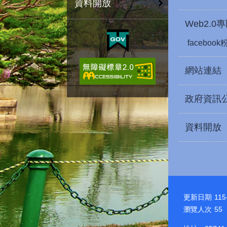
資料開放
Web2.0
faceboo
網站連結
政府資訊
資料開放
更新日期
115
瀏覽人次
55