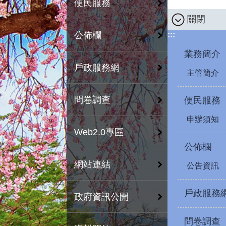
便民服務
關閉
:::
公佈欄
業務簡介
戶政服務網
主管簡介
問卷調查
便民服務
申辦須知
Web2.0專區
公佈欄
網站連結
公告資訊
戶政服務
政府資訊公開
問卷調查