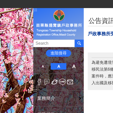
跳到主要內容區塊
:::
:::
公告資
戶政事務所
進階搜尋
為避免遭境
移民法第6
案件時，應
入出國及移
:::
業務簡介