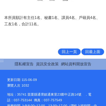
本所員額計有主任1名、秘書1名、課員4名、戶籍員4名、
工友1名，合計11名。
回上一頁
回最上面
:::
隱私權宣告
資訊安全政策
網站資料開放宣告
更新日期
115-06-09
瀏覽人次
1032
地址：35741 苗栗縣通霄鎮通東里23鄰中正路14號 ．電
話：037-753144 傳真：037-757549
服務時間 上午8:00~12:00、13:00~17:00（彈性上班時間：中